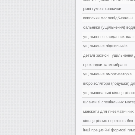
різні гумові ковпачки
ковпачки масловідбивальні
сальники (ущільнення) водя
ущільнення карданних валі
ущільнення підшипників
деталі захисні, ущільнення
прокладки та мембрани
ущільнення амортизаторів
віброізолятори (подушки) дл
ущільнювальні кільця різно
шланги зі спеціальних мате
манжети для пневматичних і
кільця різних перетинів без
інші прецизійні формові гум