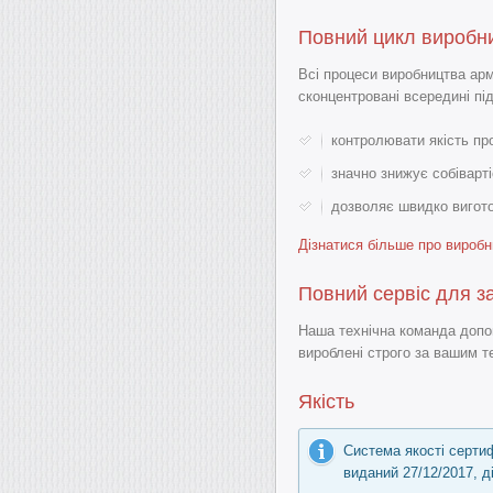
Повний цикл виробни
Всі процеси виробництва ар
сконцентровані всередині пі
контролювати якість про
значно знижує собіварті
дозволяє швидко вигото
Дізнатися більше про виробн
Повний сервіс для з
Наша технічна команда допом
вироблені строго за вашим т
Якість
Система якості серти
виданий 27/12/2017, д