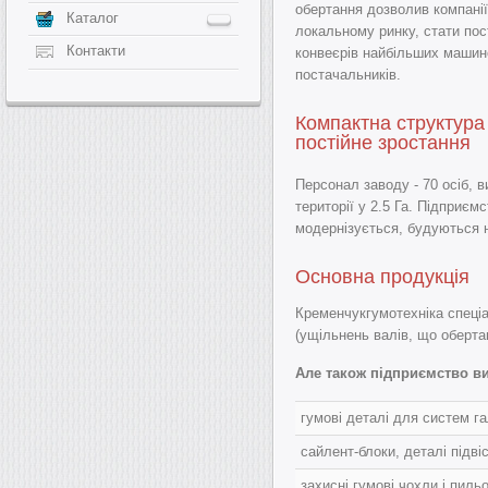
обертання дозволив компанії
Каталог
локальному ринку, стати по
Контакти
конвеєрів найбільших машино
постачальників.
Компактна структура
постійне зростання
Персонал заводу - 70 осіб, 
території у 2.5 Га. Підприє
модернізується, будуються н
Основна продукція
Кременчукгумотехніка спеці
(ущільнень валів, що оберт
Але також підприємство ви
гумові деталі для систем г
сайлент-блоки, деталі підві
захисні гумові чохли і пил