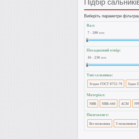
Підбір
сальникі
Виберіть параметри фільтрац
Вал:
7
-
200
mm
Посадковий отвір:
16
-
230
mm
Тип сальника:
Згідно ГОСТ 8752-79
Зідно 
Матеріал:
NBR
NBR-440
ACM
FP
Пилезахист:
Без пильовика
З пильовиком