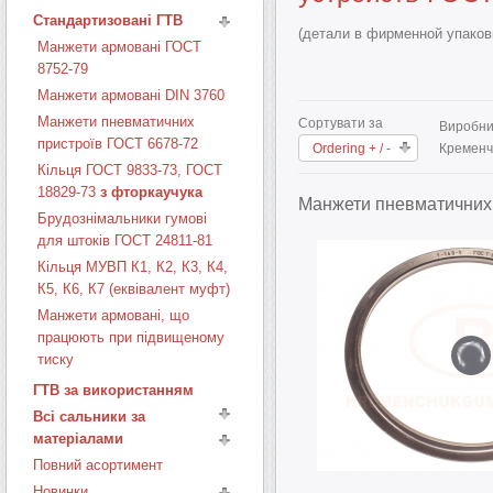
Стандартизовані ГТВ
(детали в фирменной упаков
Манжети армовані ГОСТ
8752-79
Манжети армовані DIN 3760
Манжети пневматичних
Сортувати за
Виробни
пристроїв ГОСТ 6678-72
Ordering + / -
Кременчу
Кільця ГОСТ 9833-73, ГОСТ
18829-73
з фторкаучука
Манжети пневматичних 
Брудознімальники гумові
для штоків ГОСТ 24811-81
Кільця МУВП К1, К2, К3, К4,
К5, К6, К7 (еквівалент муфт)
Манжети армовані, що
працюють при підвищеному
тиску
ГТВ за використанням
Всі сальники за
матеріалами
Повний асортимент
Новинки