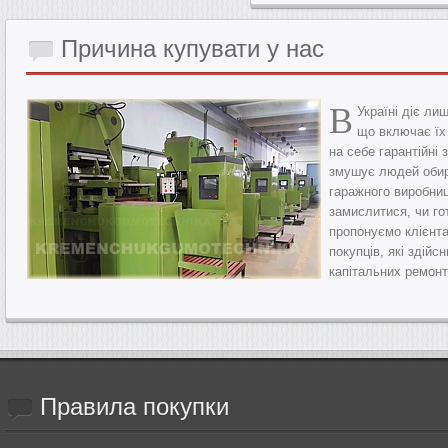
Причина
купувати у нас
В
Україні діє л
що включає їх
на себе гарантійні 
змушує людей обира
гаражного виробниц
замислитися, чи го
пропонуємо клієнта
покупців, які здій
капітальних ремонт
Правила
покупки