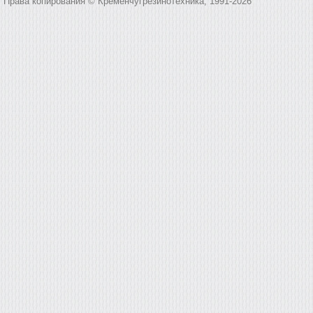
Права копирования © Кременчугрезинотехника, 1991-2026