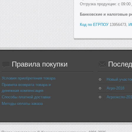
Отгрузка продукции: с 09:00 
Банковские и налоговые р
Код по ЕГРПОУ
13956473,
И
Правила
покупки
Послед
Условия приобретения товара
Новый участо
Правила возврата товара и
Агро-2018
денежная компенсация
Способы платной доставки
Агроэкспо-20
Методы оплаты заказа